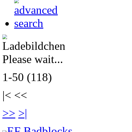
Please wait...
1-50 (118)
|< <<
>>
>|
EF Badblocks