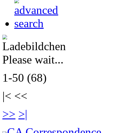
Please wait...
1-50 (68)
|< <<
>>
>|
CA Correspondence