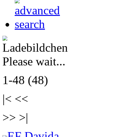
Please wait...
1-48 (48)
|< <<
>> >|
EF Davida