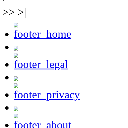
>> >|