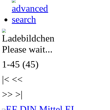
Please wait...
1-45 (45)
|< <<
>> >|
EF DIN Mittel EL