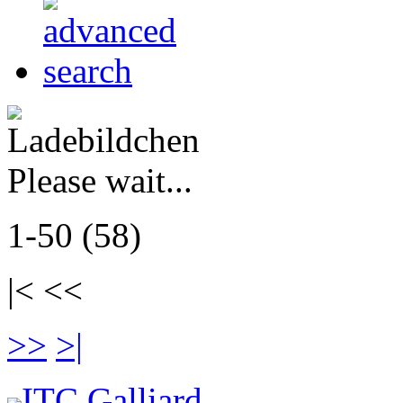
Please wait...
1-50 (58)
|< <<
>>
>|
ITC Galliard