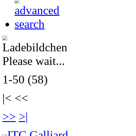
Please wait...
1-50 (58)
|< <<
>>
>|
ITC Galliard