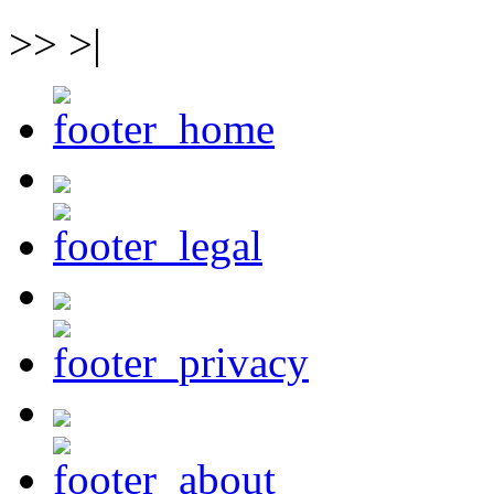
>> >|