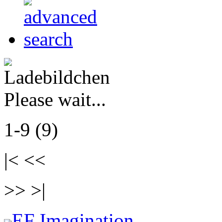
Please wait...
1-9 (9)
|< <<
>> >|
EF Imagination