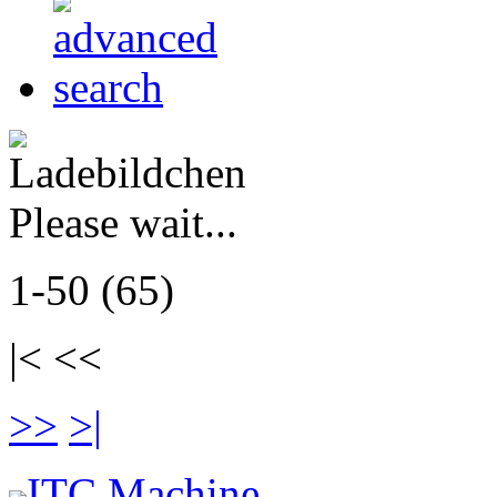
Please wait...
1-50 (65)
|< <<
>>
>|
ITC Machine