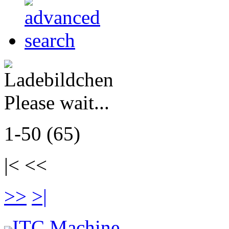
Please wait...
1-50 (65)
|< <<
>>
>|
ITC Machine