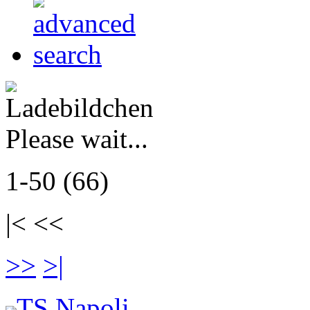
Please wait...
1-50 (66)
|< <<
>>
>|
TS Napoli