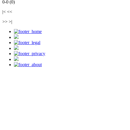
0-0 (0)
|< <<
>> >|