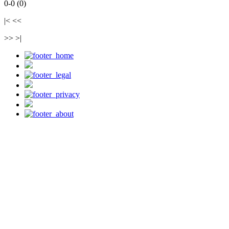
0-0 (0)
|< <<
>> >|