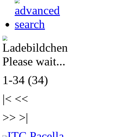
Please wait...
1-34 (34)
|< <<
>> >|
ITC Pacella