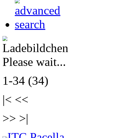
Please wait...
1-34 (34)
|< <<
>> >|
ITC Pacella