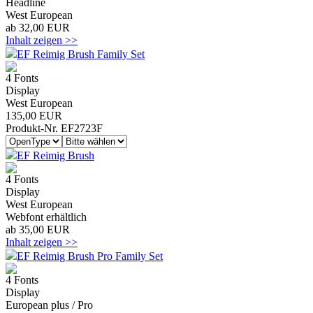
Headline
West European
ab 32,00 EUR
Inhalt zeigen >>
EF Reimig Brush Family Set
4 Fonts
Display
West European
135,00 EUR
Produkt-Nr. EF2723F
EF Reimig Brush
4 Fonts
Display
West European
Webfont erhältlich
ab 35,00 EUR
Inhalt zeigen >>
EF Reimig Brush Pro Family Set
4 Fonts
Display
European plus / Pro