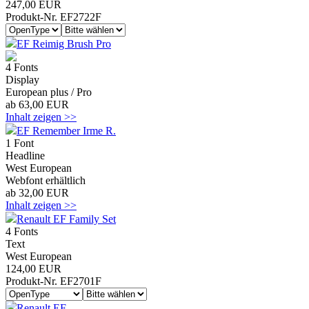
247,00 EUR
Produkt-Nr. EF2722F
EF Reimig Brush Pro
4 Fonts
Display
European plus / Pro
ab 63,00 EUR
Inhalt zeigen >>
EF Remember Irme R.
1 Font
Headline
West European
Webfont erhältlich
ab 32,00 EUR
Inhalt zeigen >>
Renault EF Family Set
4 Fonts
Text
West European
124,00 EUR
Produkt-Nr. EF2701F
Renault EF