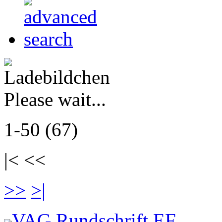
Please wait...
1-50 (67)
|< <<
>>
>|
VAG Rundschrift EF