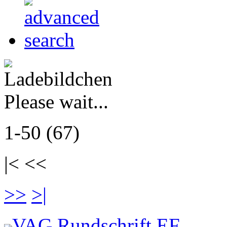
Please wait...
1-50 (67)
|< <<
>>
>|
VAG Rundschrift EF