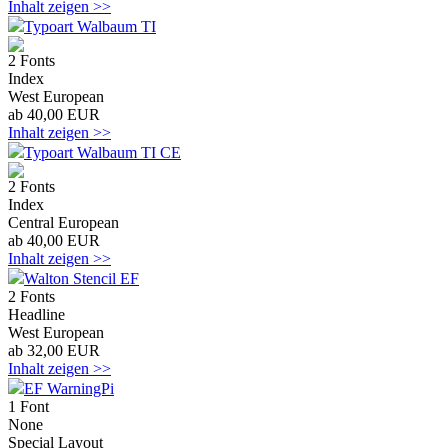
Inhalt zeigen >>
Typoart Walbaum TI
2 Fonts
Index
West European
ab 40,00 EUR
Inhalt zeigen >>
Typoart Walbaum TI CE
2 Fonts
Index
Central European
ab 40,00 EUR
Inhalt zeigen >>
Walton Stencil EF
2 Fonts
Headline
West European
ab 32,00 EUR
Inhalt zeigen >>
EF WarningPi
1 Font
None
Special Layout