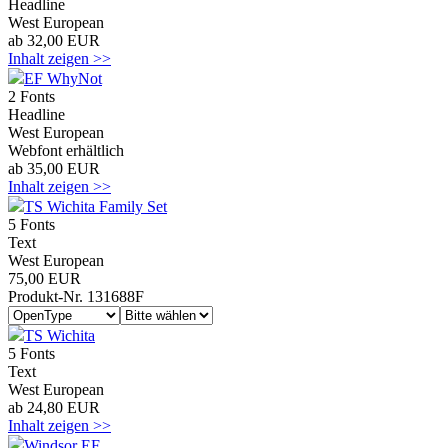
Headline
West European
ab 32,00 EUR
Inhalt zeigen >>
EF WhyNot
2 Fonts
Headline
West European
Webfont erhältlich
ab 35,00 EUR
Inhalt zeigen >>
TS Wichita Family Set
5 Fonts
Text
West European
75,00 EUR
Produkt-Nr. 131688F
TS Wichita
5 Fonts
Text
West European
ab 24,80 EUR
Inhalt zeigen >>
Windsor EF