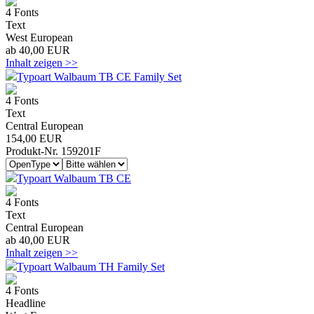
4 Fonts
Text
West European
ab 40,00 EUR
Inhalt zeigen >>
Typoart Walbaum TB CE Family Set
4 Fonts
Text
Central European
154,00 EUR
Produkt-Nr. 159201F
Typoart Walbaum TB CE
4 Fonts
Text
Central European
ab 40,00 EUR
Inhalt zeigen >>
Typoart Walbaum TH Family Set
4 Fonts
Headline