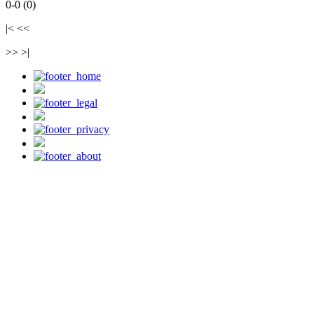
0-0 (0)
|< <<
>> >|