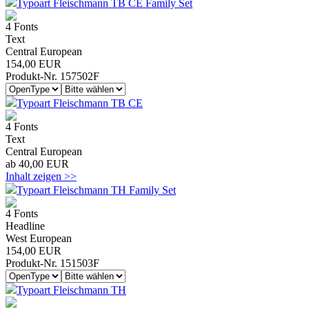
Typoart Fleischmann TB CE Family Set
4 Fonts
Text
Central European
154,00 EUR
Produkt-Nr. 157502F
Typoart Fleischmann TB CE
4 Fonts
Text
Central European
ab 40,00 EUR
Inhalt zeigen >>
Typoart Fleischmann TH Family Set
4 Fonts
Headline
West European
154,00 EUR
Produkt-Nr. 151503F
Typoart Fleischmann TH