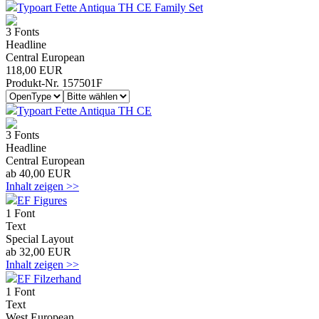
Typoart Fette Antiqua TH CE Family Set
3 Fonts
Headline
Central European
118,00 EUR
Produkt-Nr. 157501F
Typoart Fette Antiqua TH CE
3 Fonts
Headline
Central European
ab 40,00 EUR
Inhalt zeigen >>
EF Figures
1 Font
Text
Special Layout
ab 32,00 EUR
Inhalt zeigen >>
EF Filzerhand
1 Font
Text
West European