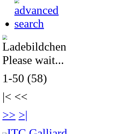
Please wait...
1-50 (58)
|< <<
>>
>|
ITC Galliard