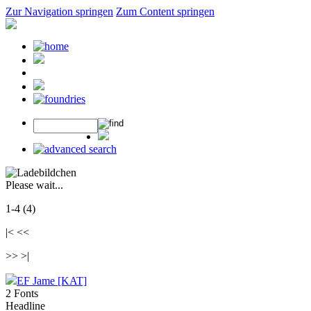
Zur Navigation springen
Zum Content springen
Please wait...
1-4 (4)
|< <<
>> >|
EF Jame [KAT]
2 Fonts
Headline