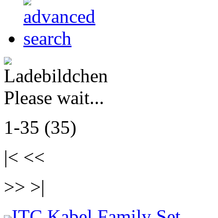
Please wait...
1-35 (35)
|< <<
>> >|
ITC Kabel Family Set