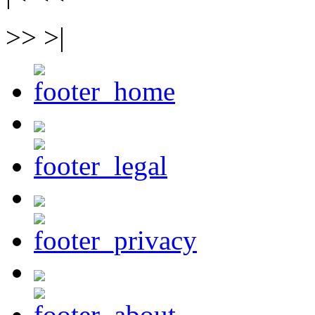
>> >|