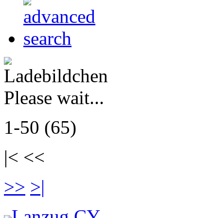
Please wait...
1-50 (65)
|< <<
>>
>|
Lanzug CY