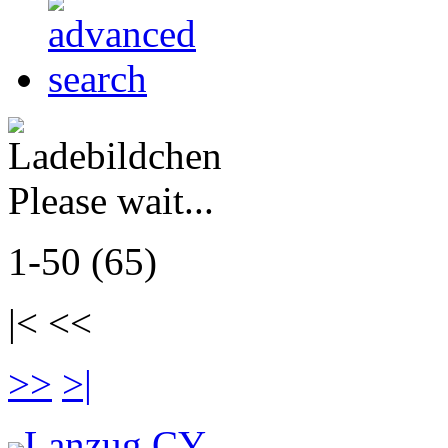
Please wait...
1-50 (65)
|< <<
>>
>|
Lanzug CY