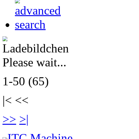
Please wait...
1-50 (65)
|< <<
>>
>|
ITC Machine