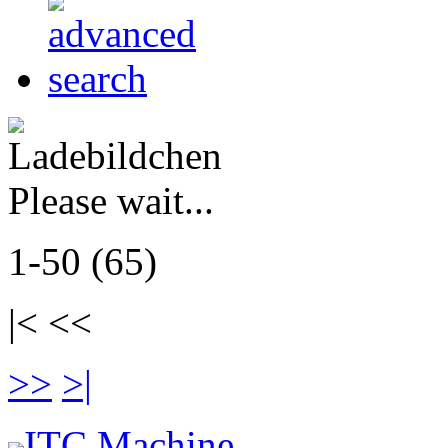
Please wait...
1-50 (65)
|< <<
>>
>|
ITC Machine