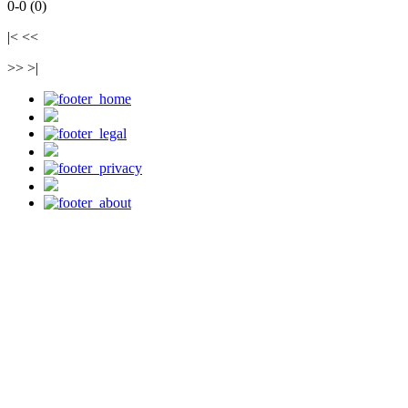
0-0 (0)
|< <<
>> >|