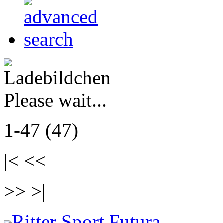
Please wait...
1-47 (47)
|< <<
>> >|
Ritter Sport Futura