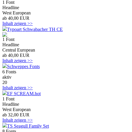
1 Font
Headline
West European
ab 40,00 EUR
Inhalt zeigen >>
Typoart Schwabacher TH CE
1 Font
Headline
Central European
ab 40,00 EUR
Inhalt zeigen >>
Schweppes Fonts
6 Fonts
aktiv
20
Inhalt zeigen >>
EF SCREAM.hot
1 Font
Headline
West European
ab 32,00 EUR
Inhalt zeigen >>
TS Seagull Family Set
8 Fonts