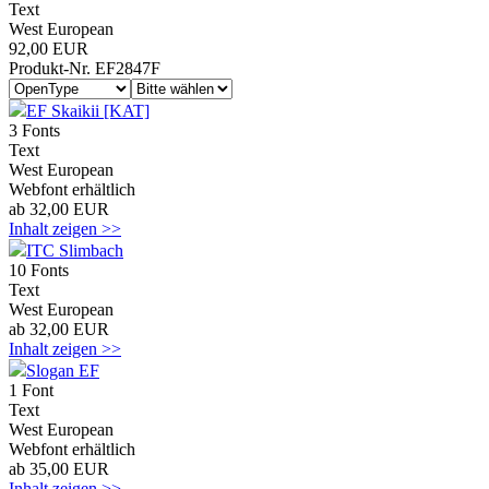
Text
West European
92,00 EUR
Produkt-Nr. EF2847F
EF Skaikii [KAT]
3 Fonts
Text
West European
Webfont erhältlich
ab 32,00 EUR
Inhalt zeigen >>
ITC Slimbach
10 Fonts
Text
West European
ab 32,00 EUR
Inhalt zeigen >>
Slogan EF
1 Font
Text
West European
Webfont erhältlich
ab 35,00 EUR
Inhalt zeigen >>