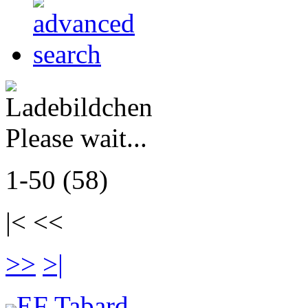
Please wait...
1-50 (58)
|< <<
>>
>|
EF Tabard