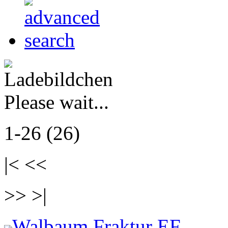
Please wait...
1-26 (26)
|< <<
>> >|
Walbaum Fraktur EF