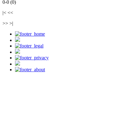
0-0 (0)
|< <<
>> >|