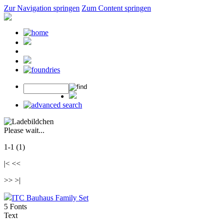
Zur Navigation springen
Zum Content springen
Please wait...
1-1 (1)
|< <<
>> >|
ITC Bauhaus Family Set
5 Fonts
Text