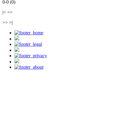
0-0 (0)
|< <<
>> >|