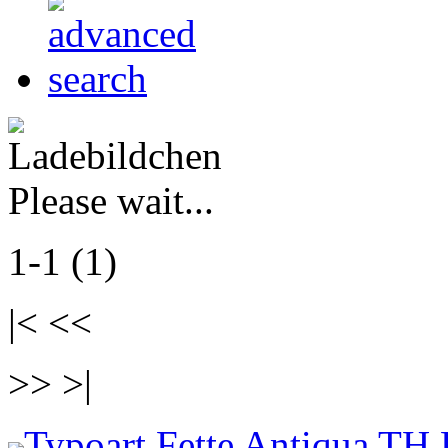
Please wait...
1-1 (1)
|< <<
>> >|
Typoart Fette Antiqua TH 