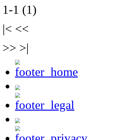
1-1 (1)
|< <<
>> >|