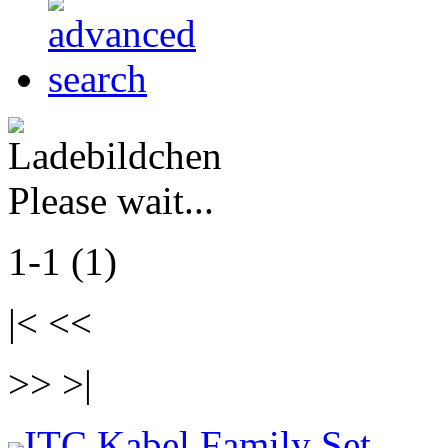
Please wait...
1-1 (1)
|< <<
>> >|
ITC Kabel Family Set