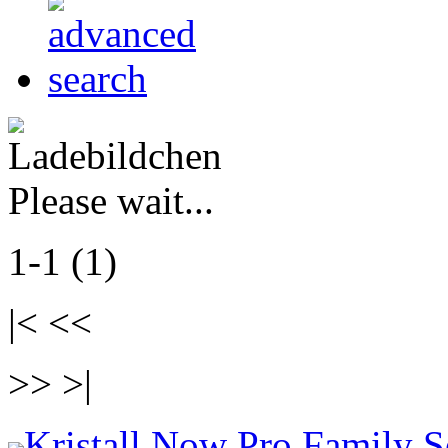
Please wait...
1-1 (1)
|< <<
>> >|
Kristall Now Pro Family S