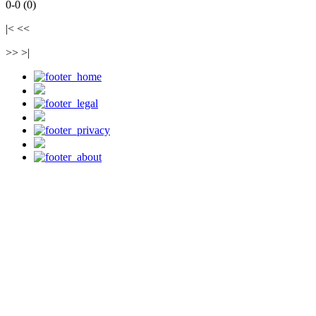
0-0 (0)
|< <<
>> >|