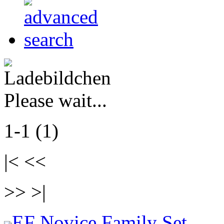
Please wait...
1-1 (1)
|< <<
>> >|
EF Novice Family Set