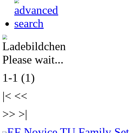
Please wait...
1-1 (1)
|< <<
>> >|
EF Novice TU Family Set