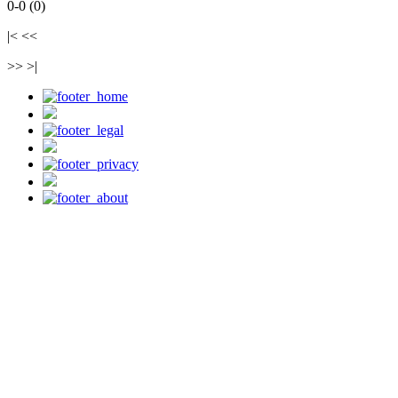
0-0 (0)
|< <<
>> >|