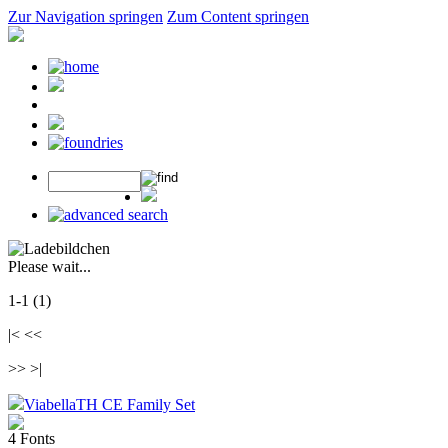
Zur Navigation springen
Zum Content springen
Please wait...
1-1 (1)
|< <<
>> >|
ViabellaTH CE Family Set
4 Fonts