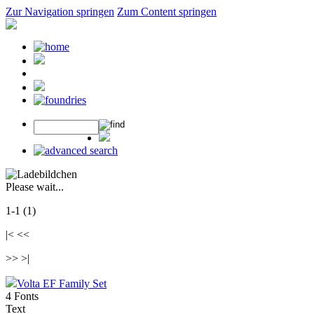
Zur Navigation springen
Zum Content springen
Please wait...
1-1 (1)
|< <<
>> >|
Volta EF Family Set
4 Fonts
Text