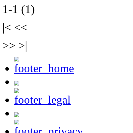
1-1 (1)
|< <<
>> >|