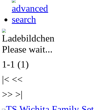
Please wait...
1-1 (1)
|< <<
>> >|
TS Wichita Family Set