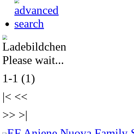
Please wait...
1-1 (1)
|< <<
>> >|
EF Aniene Nuova Family 