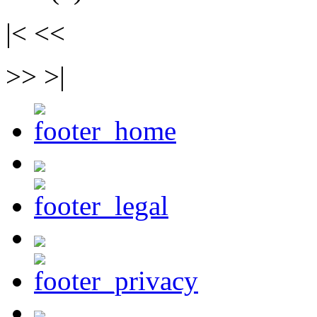
|< <<
>> >|