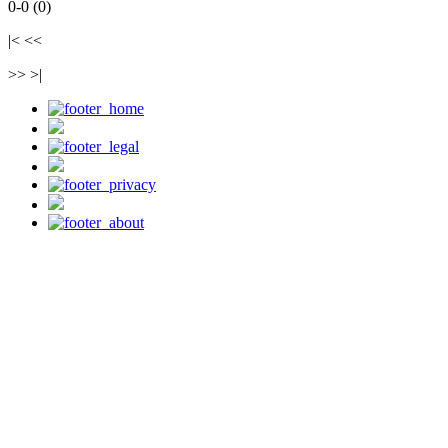
0-0 (0)
|< <<
>> >|