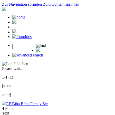
Zur Navigation springen
Zum Content springen
Please wait...
1-1 (1)
|< <<
>> >|
EF Biba Babe Family Set
4 Fonts
Text