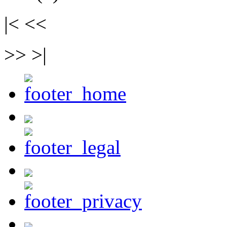
|< <<
>> >|