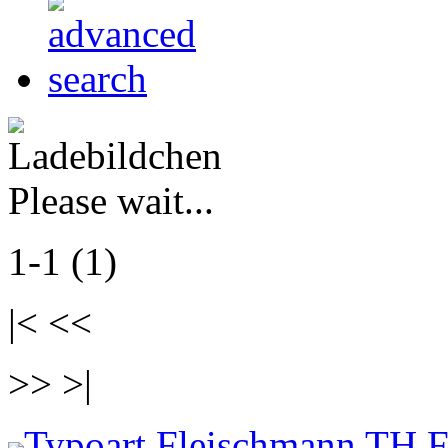
Please wait...
1-1 (1)
|< <<
>> >|
Typoart Fleischmann TH F