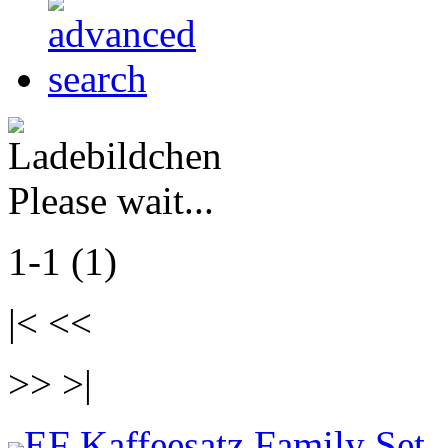
Please wait...
1-1 (1)
|< <<
>> >|
EF Kaffeesatz Family Set